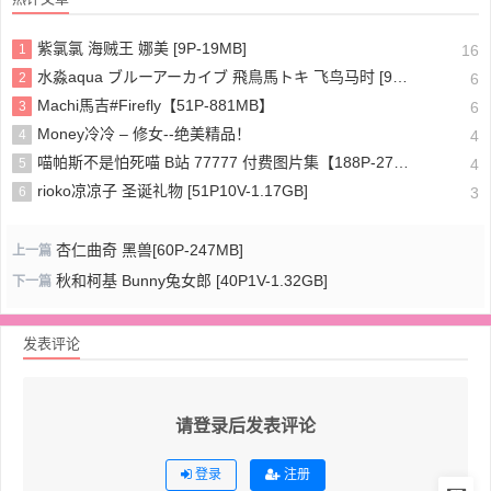
紫氯氯 海贼王 娜美 [9P-19MB]
1
16
水淼aqua ブルーアーカイブ 飛鳥馬トキ 飞鸟马时 [91P-96MB]
2
6
Machi馬吉#Firefly【51P-881MB】
3
6
Money冷冷 – 修女--绝美精品！
4
4
喵帕斯不是怕死喵 B站 77777 付费图片集【188P-275MB】
5
4
rioko凉凉子 圣诞礼物 [51P10V-1.17GB]
6
3
杏仁曲奇 黑兽[60P-247MB]
上一篇
秋和柯基 Bunny兔女郎 [40P1V-1.32GB]
下一篇
发表评论
请登录后发表评论
登录
注册