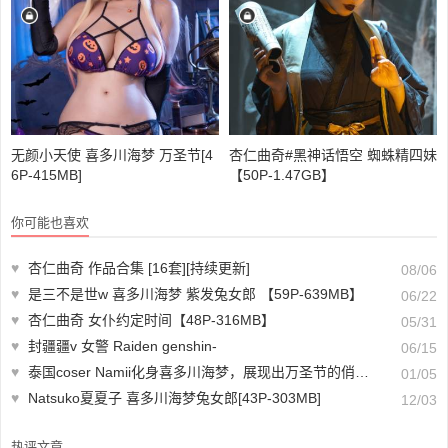
无颜小天使 喜多川海梦 万圣节[4
杏仁曲奇#黑神话悟空 蜘蛛精四妹
6P-415MB]
【50P-1.47GB】
你可能也喜欢
♥
杏仁曲奇 作品合集 [16套][持续更新]
08/06
♥
是三不是世w 喜多川海梦 紫发兔女郎 【59P-639MB】
06/22
♥
杏仁曲奇 女仆约定时间【48P-316MB】
05/31
♥
封疆疆v 女警 Raiden genshin-
06/15
♥
泰国coser Namii化身喜多川海梦，展现出万圣节的俏皮可爱魅力
01/05
♥
Natsuko夏夏子 喜多川海梦兔女郎[43P-303MB]
12/03
热评文章