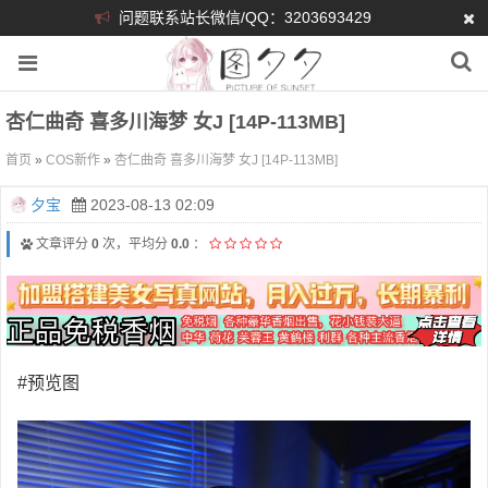
问题联系站长微信/QQ：3203693429
杏仁曲奇 喜多川海梦 女J [14P-113MB]
首页
»
COS新作
»
杏仁曲奇 喜多川海梦 女J [14P-113MB]
夕宝
2023-08-13 02:09
文章评分
0
次，平均分
0.0
：
#预览图