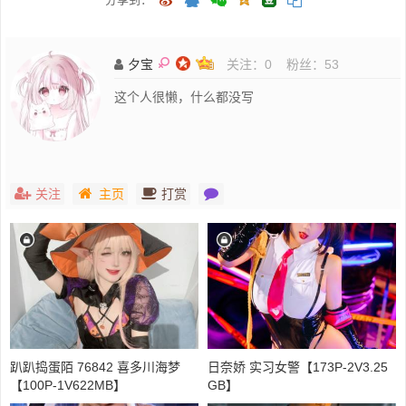
夕宝
关注：
0
粉丝：
53
这个人很懒，什么都没写
关注
主页
打赏
趴趴捣蛋陌 76842 喜多川海梦
日奈娇 实习女警【173P-2V3.25
【100P-1V622MB】
GB】