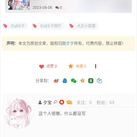
2023-08-06
0
ElyEE子
ElyEE子图片
大正小狐狸
声明：
本文为原创文章，版权归
图夕夕
所有，付费内容，禁止转载！
点赞
0
收藏 0
分享到：
夕宝
关注：
0
粉丝：
53
这个人很懒，什么都没写