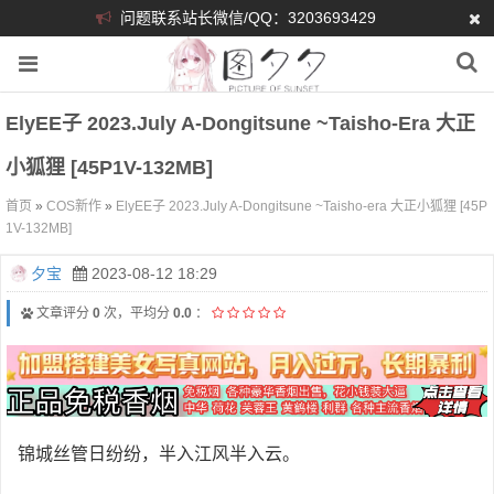
问题联系站长微信/QQ：3203693429
ElyEE子 2023.July A-Dongitsune ~Taisho-Era 大正
小狐狸 [45P1V-132MB]
首页
»
COS新作
»
ElyEE子 2023.July A-Dongitsune ~Taisho-era 大正小狐狸 [45P
1V-132MB]
夕宝
2023-08-12 18:29
文章评分
0
次，平均分
0.0
：
锦城丝管日纷纷，半入江风半入云。