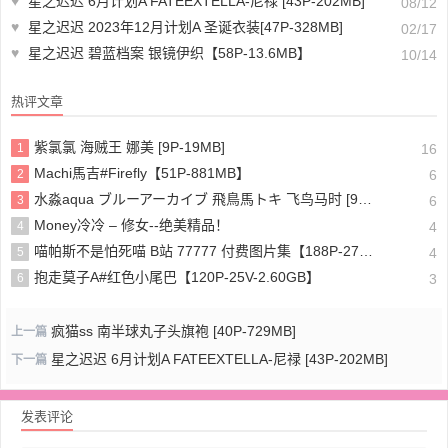
♥
星之迟迟 6月计划A FATEEXTELLA-尼禄 [43P-202MB]
08/12
♥
星之迟迟 2023年12月计划A 圣诞衣装[47P-328MB]
02/17
♥
星之迟迟 碧蓝档案 银镜伊织【58P-13.6MB】
10/14
热评文章
紫氯氯 海贼王 娜美 [9P-19MB]
1
16
Machi馬吉#Firefly【51P-881MB】
2
6
水淼aqua ブルーアーカイブ 飛鳥馬トキ 飞鸟马时 [91P-96MB]
3
6
Money冷冷 – 修女--绝美精品！
4
4
喵帕斯不是怕死喵 B站 77777 付费图片集【188P-275MB】
5
4
抱走莫子A#红色小尾巴【120P-25V-2.60GB】
6
3
疯猫ss 南半球丸子头旗袍 [40P-729MB]
上一篇
星之迟迟 6月计划A FATEEXTELLA-尼禄 [43P-202MB]
下一篇
发表评论