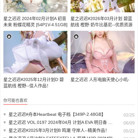
星之迟迟 2024年02月计划A 初音
星之迟迟#2026年03月计划 碧蓝
未来 粉蝶花精灵 [54P1V-4.51GB]
航线 樫野·奶牛比基尼--优质资源
分享！
星之迟迟#2025年12月计划D 碧
星之迟迟 人形电脑天使心小叽-
蓝航线 樫野--佳人作品！
你可能也喜欢
♥
星之迟迟#舟本Heartbeat​​​ 电子档【349P-2.48GB】
02/25
♥
星之迟迟 VOL.0197 2024年04月 计划A EVA 明日香 花之语 [26P-155MB]
06/09
♥
星之迟迟#2025年3月计划B 鸣潮 守岸人--精美作品！
05/23