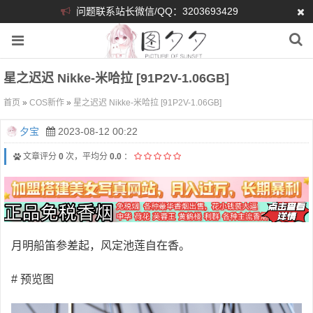
问题联系站长微信/QQ：3203693429
星之迟迟 Nikke-米哈拉 [91P2V-1.06GB]
首页
»
COS新作
»
星之迟迟 Nikke-米哈拉 [91P2V-1.06GB]
夕宝
2023-08-12 00:22
文章评分
0
次，平均分
0.0
：
月明船笛参差起，风定池莲自在香。
# 预览图