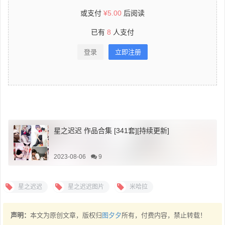
或支付
¥
5.00
后阅读
已有
8
人支付
登录
立即注册
星之迟迟 作品合集 [341套][持续更新]
2023-08-06
9
星之迟迟
星之迟迟图片
米哈拉
声明：
本文为原创文章，版权归
图夕夕
所有，付费内容，禁止转载！