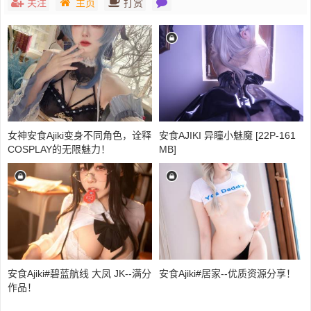
关注
主页
打赏
女神安食Ajiki变身不同角色，诠释
安食AJIKI 异瞳小魅魔 [22P-161
COSPLAY的无限魅力！
MB]
安食Ajiki#碧蓝航线 大凤 JK--满分
安食Ajiki#居家--优质资源分享！
作品！