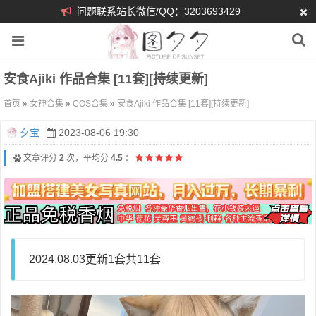
问题联系站长微信/QQ：3203693429
安食Ajiki 作品合集 [11套][持续更新]
首页
»
女神合集
»
COS合集
»
安食Ajiki 作品合集 [11套][持续更新]
夕宝
2023-08-06 19:30
文章评分
2
次，平均分
4.5
：
2024.08.03更新1套共11套