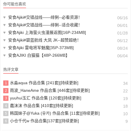
你可能也喜欢
♥
安食Ajiki#交错战线——绯猁--必看资源！
06/16
♥
安食Ajiki#交错战线——绯猁--适合收藏！
06/01
♥
安食Ajiki 上海萤火虫漫展返图[16P-234MB]
01/28
♥
安食Ajiki#碧蓝航线 大凤 JK--超赞超绝！
06/12
♥
安食Ajiki 雷电将军魅魔[35P-373MB]
08/24
♥
安食AJIKI 白猫猫【48P-266MB】
06/04
热评文章
水淼aqua 作品合集 [241套][持续更新]
1
34
雨波_HaneAme 作品合集 [446套][持续更新]
2
22
yuuhui玉汇 作品合集 [120套][持续更新]
3
19
蠢沫沫 作品合集 [410套][持续更新]
4
18
韩国妹子@Yuka (유카) 作品合集 [11套][持续更新]
5
10
小仓千代w 作品合集[137套][持续更新]
6
9