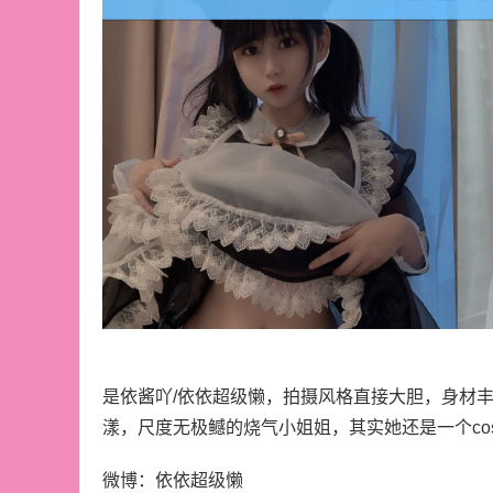
是依酱吖/依依超级懒，拍摄风格直接大胆，身材
漾，尺度无极鳡的烧气小姐姐，其实她还是一个coser
微博：依依超级懒