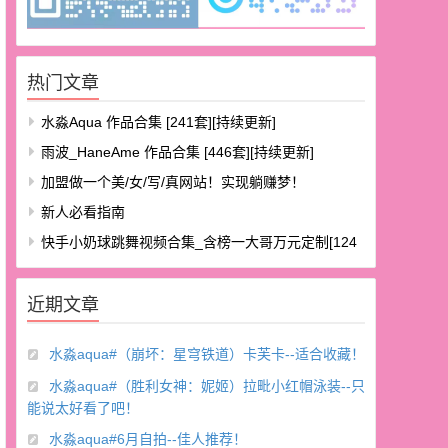
热门文章
水淼aqua 作品合集 [241套][持续更新]
雨波_HaneAme 作品合集 [446套][持续更新]
加盟做一个美/女/写/真网站！实现躺赚梦！
新人必看指南
快手小奶球跳舞视频合集_含榜一大哥万元定制[124
V/8.48G]
近期文章
水淼aqua#（崩坏：星穹铁道）卡芙卡--适合收藏！
水淼aqua#（胜利女神：妮姬）拉毗小红帽泳装--只
能说太好看了吧！
水淼aqua#6月自拍--佳人推荐！