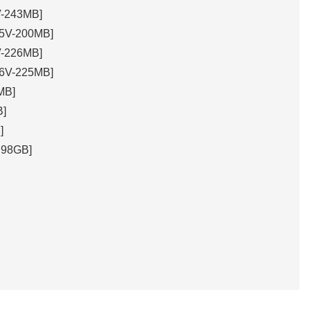
243MB]
V-200MB]
226MB]
V-225MB]
MB]
]
]
98GB]