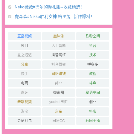
Neko薇薇#巴尔的摩礼服--收藏精选！
虎森森#Nikke胜利女神 梅里兔--新作爆料！
直播视频
蠢沫沫
铁粉空间
项目
人工智能
抖音
星之迟迟
抖音网红
技术
分享
抖音微密
拼多多
快手
网络赚钱
教程
电商
副业
斗鱼
虎牙
微密圈
秘语空间
舞蹈视频
yuuhui玉汇
创业
淘宝
京东
抖店
会员打包
网易CC
韩国主播