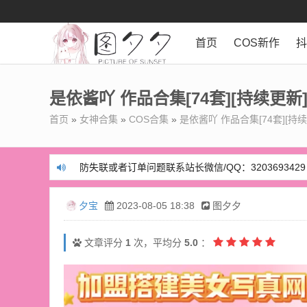
首页
COS新作
是依酱吖 作品合集[74套][持续更新
首页
»
女神合集
»
COS合集
»
是依酱吖 作品合集[74套][持续
防失联或者订单问题联系站长微信/QQ：3203693429
防失联或者订单问题联系站长微信/QQ：3203693429
夕宝
2023-08-05 18:38
图夕夕
文章评分
1
次，平均分
5.0
：