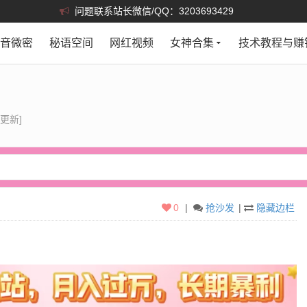
问题联系站长微信/QQ：3203693429
抖音微密
秘语空间
网红视频
女神合集
技术教程与赚
]
更新]
0
|
抢沙发
|
隐藏边栏