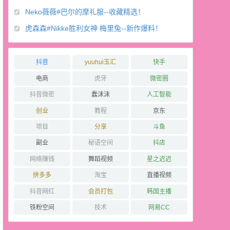
Neko薇薇#巴尔的摩礼服--收藏精选！
虎森森#Nikke胜利女神 梅里兔--新作爆料！
抖音
yuuhui玉汇
快手
电商
虎牙
微密圈
抖音微密
蠢沫沫
人工智能
创业
教程
京东
项目
分享
斗鱼
副业
秘语空间
抖店
网络赚钱
舞蹈视频
星之迟迟
拼多多
淘宝
直播视频
抖音网红
会员打包
韩国主播
铁粉空间
技术
网易CC