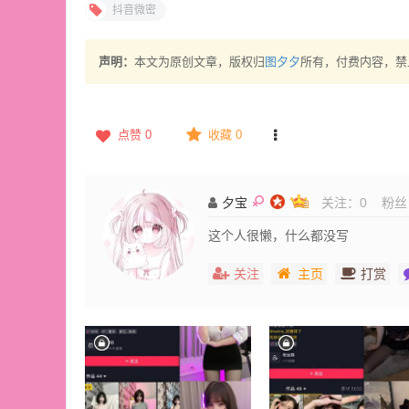
抖音微密
声明：
本文为原创文章，版权归
图夕夕
所有，付费内容，禁
点赞
0
收藏 0
夕宝
关注：
0
粉丝
这个人很懒，什么都没写
关注
主页
打赏