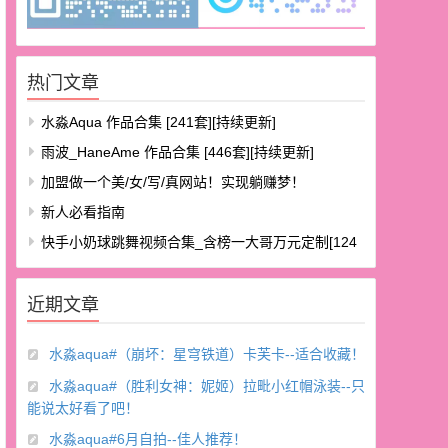
热门文章
水淼aqua 作品合集 [241套][持续更新]
雨波_HaneAme 作品合集 [446套][持续更新]
加盟做一个美/女/写/真网站！实现躺赚梦！
新人必看指南
快手小奶球跳舞视频合集_含榜一大哥万元定制[124
V/8.48G]
近期文章
水淼aqua#（崩坏：星穹铁道）卡芙卡--适合收藏！
水淼aqua#（胜利女神：妮姬）拉毗小红帽泳装--只
能说太好看了吧！
水淼aqua#6月自拍--佳人推荐！