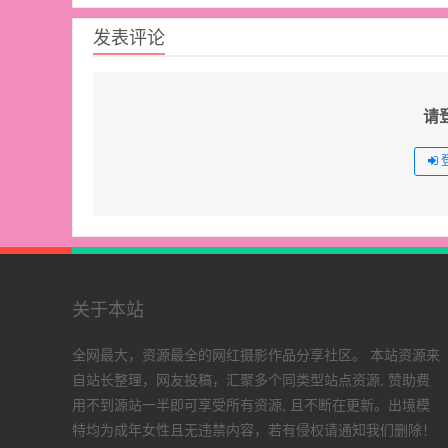
发表评论
请
关于本站
全网最大，资源最全的网红摄影作品分享社区。 本站资源来
自站长整理，网友投稿，汇聚多个同类型站点资源, 赞助费
用不到源站一半即可享受所有资源, 且不断在更新。出境模
特均为成年女性且无违禁内容，若有侵权请通知我们删除！