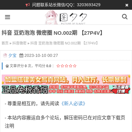
问题联系站长微信/QQ：3203693429
抖音 豆奶泡泡 微密圈 NO.002期 【27P4V】
首页
»
抖音微密
»
抖音 豆奶泡泡 微密圈 NO.002期 【27P4V】
夕宝
2023-10-10 00:27
文章评分
0
次，平均分
0.0
：
- 尊重是相互的，请先阅读
《新人必读》
- 本站内容搬运自多个论坛，解压密码已在对应文章下载页
注明