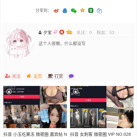
分享到：
夕宝
关注：
0
粉丝：
53
这个人很懒，什么都没写
关注
主页
打赏
抖音 小玉吃果冻 微密圈 嘉宾帖 N
抖音 女刺客 微密圈 VIP NO.028