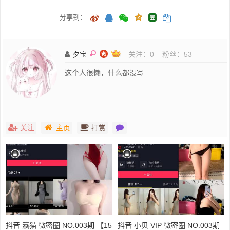
分享到：
夕宝
关注：
0
粉丝：
53
这个人很懒，什么都没写
关注
主页
打赏
抖音 瀛猫 微密圈 NO.003期 【15
抖音 小贝 VIP 微密圈 NO.003期