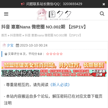
问题联系站长微信/QQ：3203693429
抖音 崽崽nana 微密圈 NO.002期 【25P1V】
首页
»
抖音微密
»
抖音 崽崽nana 微密圈 NO.002期 【25P1V】
夕宝
2023-10-10 00:24
文章评分
0
次，平均分
0.0
：
- 尊重是相互的，请先阅读
《新人必读》
- 本站内容搬运自多个论坛，解压密码已在对应文章下载页
注明