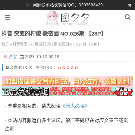
问题联系站长微信/QQ：3203693429
抖音 突变的柠檬 微密圈 NO.026期 【28P】
首页
»
抖音微密
»
抖音 突变的柠檬 微密圈 NO.026期 【28P】
夕宝
2023-10-10 00:19
文章评分
0
次，平均分
0.0
：
- 尊重是相互的，请先阅读
《新人必读》
- 本站内容搬运自多个论坛，解压密码已在对应文章下载页
注明