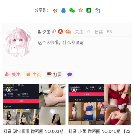
分享到：
夕宝
关注：
0
粉丝：
53
这个人很懒，什么都没写
关注
主页
打赏
抖音 甜宝乖乖 微密圈 NO.003期
抖音 小蕉 微密圈 NO.041期 【22