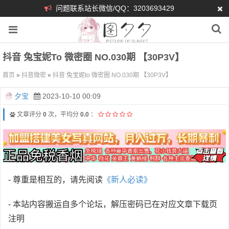
问题联系站长微信/QQ：3203693429
抖音 兔宝妮to 微密圈 NO.030期 【30P3V】
首页
»
抖音微密
»
抖音 兔宝妮to 微密圈 NO.030期 【30P3V】
夕宝
2023-10-10 00:09
文章评分
0
次，平均分
0.0
：
- 尊重是相互的，请先阅读
《新人必读》
- 本站内容搬运自多个论坛，解压密码已在对应文章下载页
注明