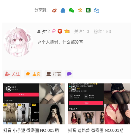
分享到：
夕宝
关注：
0
粉丝：
53
这个人很懒，什么都没写
关注
主页
打赏
抖音 小芋泥 微密圈 NO.003期
抖音 迪路兽 微密圈 NO.001期