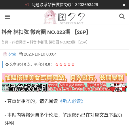
问题联系站长微信/QQ：3203693429
抖音 林扣弦 微密圈 NO.023期 【26P】
首页
»
抖音微密
»
抖音 林扣弦 微密圈 NO.023期 【26P】
夕宝
2023-10-10 00:04
文章评分
0
次，平均分
0.0
：
- 尊重是相互的，请先阅读
《新人必读》
- 本站内容搬运自多个论坛，解压密码已在对应文章下载页
注明