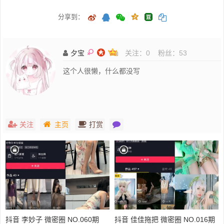
分享到：
夕宝
关注：
0
粉丝：
53
这个人很懒，什么都没写
关注
主页
打赏
抖音 李妙子 微密圈 NO.060期
抖音 佳佳拖把 微密圈 NO.016期