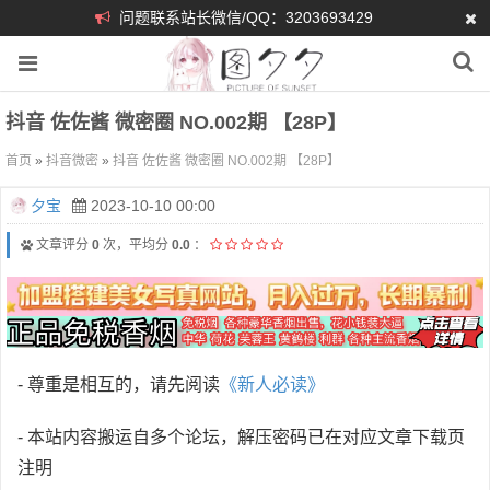
问题联系站长微信/QQ：3203693429
抖音 佐佐酱 微密圈 NO.002期 【28P】
首页
»
抖音微密
»
抖音 佐佐酱 微密圈 NO.002期 【28P】
夕宝
2023-10-10 00:00
文章评分
0
次，平均分
0.0
：
- 尊重是相互的，请先阅读
《新人必读》
- 本站内容搬运自多个论坛，解压密码已在对应文章下载页
注明