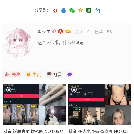
分享到：
夕宝
关注：
0
粉丝：
53
这个人很懒，什么都没写
关注
主页
打赏
抖音 饭鹿鹿痴 微密圈 NO.005期
抖音 多肉小野猫 微密圈 NO.003