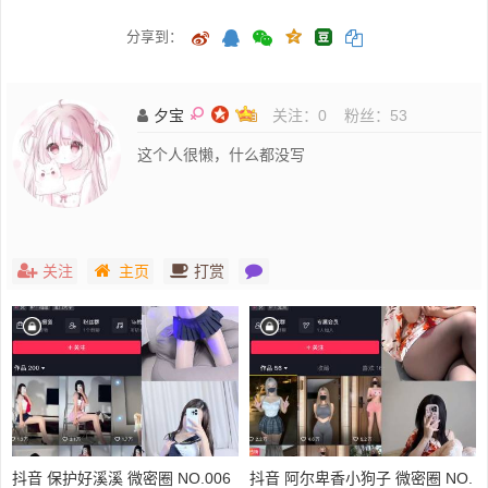
分享到：
夕宝
关注：
0
粉丝：
53
这个人很懒，什么都没写
关注
主页
打赏
抖音 保护好溪溪 微密圈 NO.006
抖音 阿尔卑香小狗子 微密圈 NO.