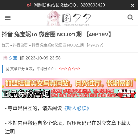
问题联系站长微信/QQ：3203693429
抖音 兔宝妮to 微密圈 NO.021期 【49P19V】
首页
»
抖音微密
»
抖音 兔宝妮to 微密圈 NO.021期 【49P19V】
夕宝
2023-10-09 23:58
文章评分
0
次，平均分
0.0
：
- 尊重是相互的，请先阅读
《新人必读》
- 本站内容搬运自多个论坛，解压密码已在对应文章下载页
注明