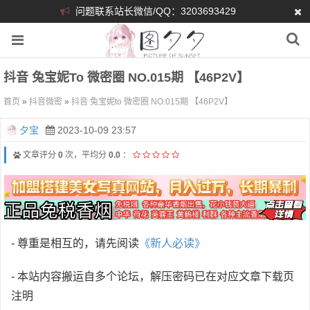
问题联系站长微信/QQ：3203693429
抖音 兔宝妮to 微密圈 NO.015期 【46P2V】
首页
»
抖音微密
»
抖音 兔宝妮to 微密圈 NO.015期 【46P2V】
夕宝
2023-10-09 23:57
文章评分
0
次，平均分
0.0
：
- 尊重是相互的，请先阅读
《新人必读》
- 本站内容搬运自多个论坛，解压密码已在对应文章下载页
注明