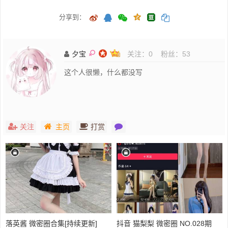
分享到：
夕宝
关注：
0
粉丝：
53
这个人很懒，什么都没写
关注
主页
打赏
落英酱 微密圈合集[持续更新]
抖音 猫梨梨 微密圈 NO.028期