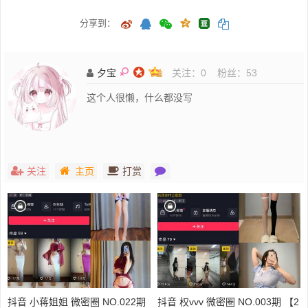
分享到：
夕宝
关注：
0
粉丝：
53
这个人很懒，什么都没写
关注
主页
打赏
抖音 小蒋姐姐 微密圈 NO.022期
抖音 权vvv 微密圈 NO.003期 【2