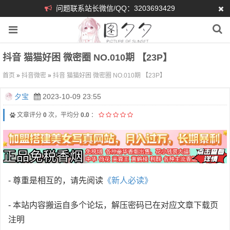
问题联系站长微信/QQ：3203693429
抖音 猫猫好困 微密圈 NO.010期 【23P】
首页
»
抖音微密
»
抖音 猫猫好困 微密圈 NO.010期 【23P】
夕宝
2023-10-09 23:55
文章评分
0
次，平均分
0.0
：
- 尊重是相互的，请先阅读
《新人必读》
- 本站内容搬运自多个论坛，解压密码已在对应文章下载页
注明