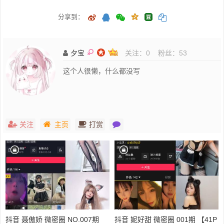
分享到：
夕宝
关注：
0
粉丝：
53
这个人很懒，什么都没写
关注
主页
打赏
抖音 聂傲娇 微密圈 NO.007期
抖音 妮好甜 微密圈 001期 【41P