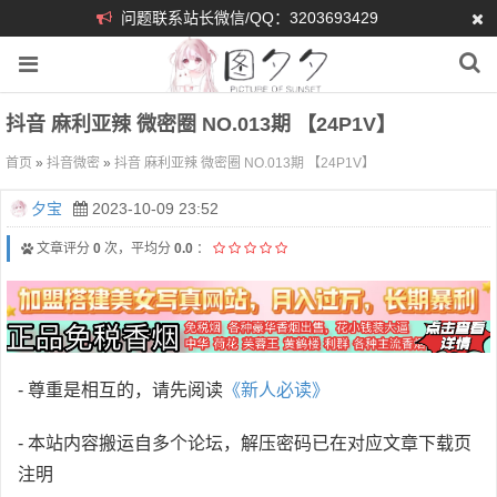
问题联系站长微信/QQ：3203693429
抖音 麻利亚辣 微密圈 NO.013期 【24P1V】
首页
»
抖音微密
»
抖音 麻利亚辣 微密圈 NO.013期 【24P1V】
夕宝
2023-10-09 23:52
文章评分
0
次，平均分
0.0
：
- 尊重是相互的，请先阅读
《新人必读》
- 本站内容搬运自多个论坛，解压密码已在对应文章下载页
注明