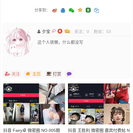
分享到：
夕宝
关注：
0
粉丝：
53
这个人很懒，什么都没写
关注
主页
打赏
抖音 Fairy卓 微密圈 NO.005期
抖音 王胜利 微密圈 嘉宾付费帖 N