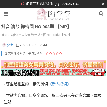
问题联系站长微信/QQ：3203693429
抖音 清兮 微密圈 NO.003期 【24P】
首页
»
抖音微密
»
抖音 清兮 微密圈 NO.003期 【24P】
夕宝
2023-10-09 23:44
文章评分
0
次，平均分
0.0
：
- 尊重是相互的，请先阅读
《新人必读》
- 本站内容搬运自多个论坛，解压密码已在对应文章下载页
注明