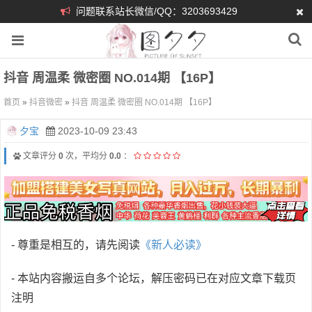
问题联系站长微信/QQ：3203693429
抖音 周温柔 微密圈 NO.014期 【16P】
首页
»
抖音微密
»
抖音 周温柔 微密圈 NO.014期 【16P】
夕宝
2023-10-09 23:43
文章评分
0
次，平均分
0.0
：
- 尊重是相互的，请先阅读
《新人必读》
- 本站内容搬运自多个论坛，解压密码已在对应文章下载页
注明