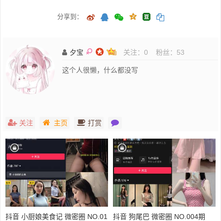
分享到：
夕宝
关注：
0
粉丝：
53
这个人很懒，什么都没写
关注
主页
打赏
抖音 小厨娘美食记 微密圈 NO.01
抖音 狗尾巴 微密圈 NO.004期