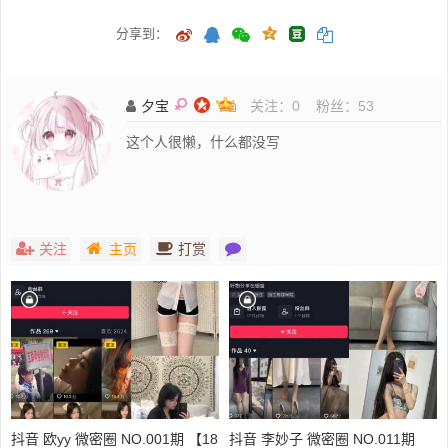
分享到：
夕宝
关注：
0
粉丝：
53
这个人很懒，什么都没写
关注
主页
打赏
抖音 欧yy 微密圈 NO.001期 【18
抖音 李妙子 微密圈 NO.011期