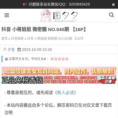
问题联系站长微信/QQ：3203693429
抖音 小蒋姐姐 微密圈 NO.040期 【16P】
首页
»
抖音微密
»
抖音 小蒋姐姐 微密圈 NO.040期 【16P】
夕宝
2023-10-09 23:26
文章评分
0
次，平均分
0.0
：
- 尊重是相互的，请先阅读
《新人必读》
- 本站内容搬运自多个论坛，解压密码已在对应文章下载页
注明