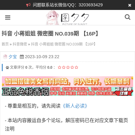
问题联系站长微信/QQ：3203693429
抖音 小蒋姐姐 微密圈 NO.039期 【16P】
首页
»
抖音微密
»
抖音 小蒋姐姐 微密圈 NO.039期 【16P】
夕宝
2023-10-09 23:22
文章评分
0
次，平均分
0.0
：
- 尊重是相互的，请先阅读
《新人必读》
- 本站内容搬运自多个论坛，解压密码已在对应文章下载页
注明