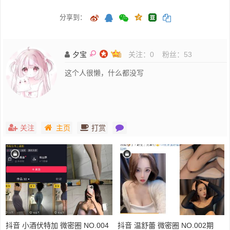
分享到：
夕宝
关注：
0
粉丝：
53
这个人很懒，什么都没写
关注
主页
打赏
抖音 小酒伏特加 微密圈 NO.004
抖音 温舒蕾 微密圈 NO.002期