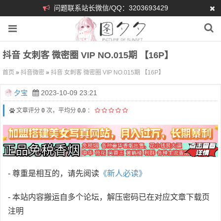
问题联系站长微信/QQ：3203693429
抖音 女刺客 微密圈 VIP NO.015期 【16P】
首页
»
抖音微密
»
抖音 女刺客 微密圈 VIP NO.015期 【16P】
夕宝
2023-10-09 23:21
文章评分
0
次，平均分
0.0
：
- 尊重是相互的，请先阅读
《新人必读》
- 本站内容搬运自多个论坛，解压密码已在对应文章下载页
注明