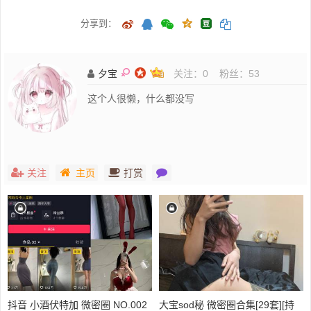
分享到：
夕宝
关注：
0
粉丝：
53
这个人很懒，什么都没写
关注
主页
打赏
抖音 小酒伏特加 微密圈 NO.002
大宝sod秘 微密圈合集[29套][持