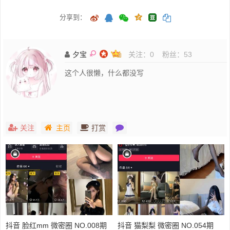
分享到：
夕宝
关注：
0
粉丝：
53
这个人很懒，什么都没写
关注
主页
打赏
抖音 脸红mm 微密圈 NO.008期
抖音 猫梨梨 微密圈 NO.054期