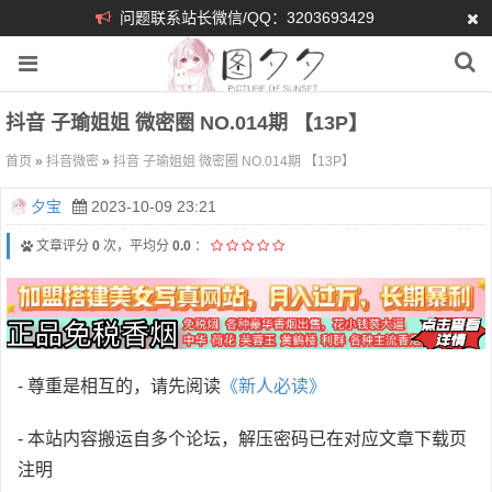
问题联系站长微信/QQ：3203693429
抖音 子瑜姐姐 微密圈 NO.014期 【13P】
首页
»
抖音微密
»
抖音 子瑜姐姐 微密圈 NO.014期 【13P】
夕宝
2023-10-09 23:21
文章评分
0
次，平均分
0.0
：
- 尊重是相互的，请先阅读
《新人必读》
- 本站内容搬运自多个论坛，解压密码已在对应文章下载页
注明