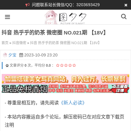
问题联系站长微信/QQ：3203693429
抖音 热乎乎的奶茶 微密圈 NO.021期 【18V】
首页
»
抖音微密
»
抖音 热乎乎的奶茶 微密圈 NO.021期 【18V】
夕宝
2023-10-09 23:20
文章评分
0
次，平均分
0.0
：
- 尊重是相互的，请先阅读
《新人必读》
- 本站内容搬运自多个论坛，解压密码已在对应文章下载页
注明