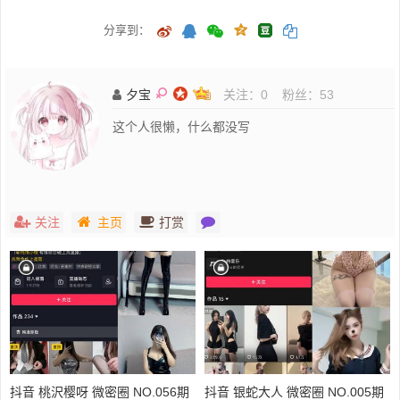
分享到：
夕宝
关注：
0
粉丝：
53
这个人很懒，什么都没写
关注
主页
打赏
抖音 桃沢樱呀 微密圈 NO.056期
抖音 银蛇大人 微密圈 NO.005期