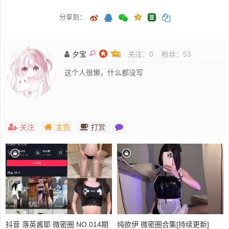
分享到：
夕宝
关注：
0
粉丝：
53
这个人很懒，什么都没写
关注
主页
打赏
抖音 落英酱耶 微密圈 NO.014期
纯欲伊 微密圈合集[持续更新]