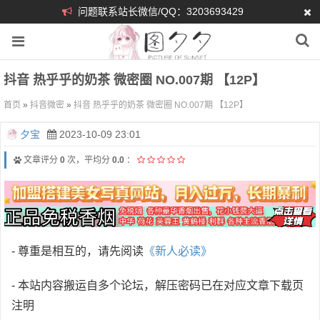
问题联系站长微信/QQ：3203693429
抖音 热乎乎的奶茶 微密圈 NO.007期 【12P】
首页
»
抖音微密
»
抖音 热乎乎的奶茶 微密圈 NO.007期 【12P】
夕宝
2023-10-09 23:01
文章评分
0
次，平均分
0.0
：
- 尊重是相互的，请先阅读
《新人必读》
- 本站内容搬运自多个论坛，解压密码已在对应文章下载页
注明