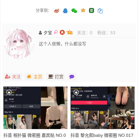
分享到：
夕宝
关注：
0
粉丝：
53
这个人很懒，什么都没写
关注
主页
打赏
抖音 相扑猫 微密圈 嘉宾贴 NO.0
抖音 黎允熙baby 微密圈 NO.017