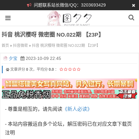
问题联系站长微信/QQ：3203693429
抖音 桃沢樱呀 微密圈 NO.022期 【23P】
首页
»
抖音微密
»
抖音 桃沢樱呀 微密圈 NO.022期 【23P】
夕宝
2023-10-09 22:45
文章评分
0
次，平均分
0.0
：
- 尊重是相互的，请先阅读
《新人必读》
- 本站内容搬运自多个论坛，解压密码已在对应文章下载页
注明