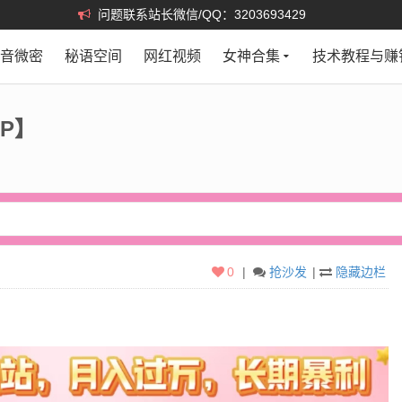
问题联系站长微信/QQ：3203693429
抖音微密
秘语空间
网红视频
女神合集
技术教程与赚
0P】
0
|
抢沙发
|
隐藏边栏