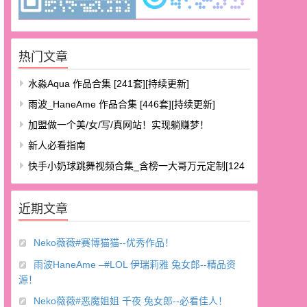
热门文章
水淼aqua 作品合集 [241套][持续更新]
雨波_HaneAme 作品合集 [446套][持续更新]
加盟做一个美/女/写/真网站！实现躺赚梦！
新人必看指南
快手小奶球跳舞视频合集_含榜一大哥万元定制[124
V/8.48G]
近期文章
Neko薇薇#赛博猫猫--优秀作品！
雨波HaneAme –#LOL 伊瑞莉雅 兔女郎--精品资
源！
Neko薇薇#恶魔姐姐 千夜 兔女郎--必看佳人！