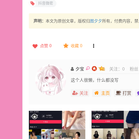
抖音微密
声明：
本文为原创文章，版权归
图夕夕
所有，付费内容，禁
点赞
0
收藏 0
夕宝
关注：
0
粉丝
这个人很懒，什么都没写
关注
主页
打赏