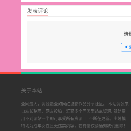
发表评论
请
关于本站
全网最大，资源最全的网红摄影作品分享社区。 本站资源来
自站长整理，网友投稿，汇聚多个同类型站点资源, 赞助费
用不到源站一半即可享受所有资源, 且不断在更新。出境模
特均为成年女性且无违禁内容，若有侵权请通知我们删除！