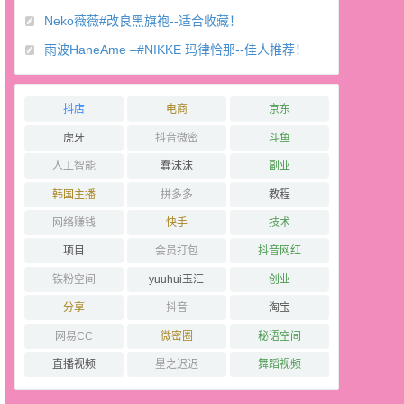
Neko薇薇#改良黑旗袍--适合收藏！
雨波HaneAme –#NIKKE 玛律恰那--佳人推荐！
抖店
电商
京东
虎牙
抖音微密
斗鱼
人工智能
蠢沫沫
副业
韩国主播
拼多多
教程
网络赚钱
快手
技术
项目
会员打包
抖音网红
铁粉空间
yuuhui玉汇
创业
分享
抖音
淘宝
网易CC
微密圈
秘语空间
直播视频
星之迟迟
舞蹈视频