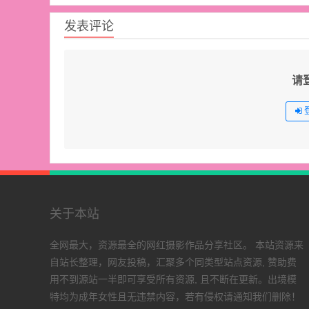
发表评论
请
关于本站
全网最大，资源最全的网红摄影作品分享社区。 本站资源来
自站长整理，网友投稿，汇聚多个同类型站点资源, 赞助费
用不到源站一半即可享受所有资源, 且不断在更新。出境模
特均为成年女性且无违禁内容，若有侵权请通知我们删除！