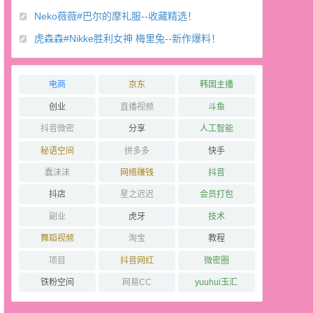
Neko薇薇#巴尔的摩礼服--收藏精选！
虎森森#Nikke胜利女神 梅里兔--新作爆料！
电商
京东
韩国主播
创业
直播视频
斗鱼
抖音微密
分享
人工智能
秘语空间
拼多多
快手
蠢沫沫
网络赚钱
抖音
抖店
星之迟迟
会员打包
副业
虎牙
技术
舞蹈视频
淘宝
教程
项目
抖音网红
微密圈
铁粉空间
网易CC
yuuhui玉汇