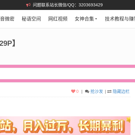
问题联系站长微信/QQ：3203693429
抖音微密
秘语空间
网红视频
女神合集
技术教程与赚
29P】
0
|
抢沙发
|
隐藏边栏