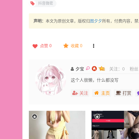
抖音微密
声明：
本文为原创文章，版权归
图夕夕
所有，付费内容，禁
点赞
0
收藏 0
夕宝
关注：
0
粉丝
这个人很懒，什么都没写
关注
主页
打赏