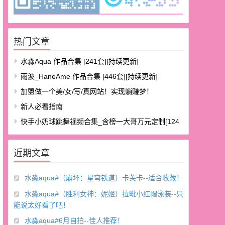
热门文章
水淼aqua 作品合集 [241套][持续更新]
雨波_HaneAme 作品合集 [446套][持续更新]
加盟做一个美/女/写/真网站！实现躺赚梦！
新人必看指南
快手小奶球跳舞视频合集_含榜一大哥万元定制[124
V/8.48G]
近期文章
水淼aqua#（崩坏：星穹铁道）卡芙卡--适合收藏！
水淼aqua#（胜利女神：妮姬）拉毗小红帽泳装--只
能说太好看了吧！
水淼aqua#6月自拍--佳人推荐！