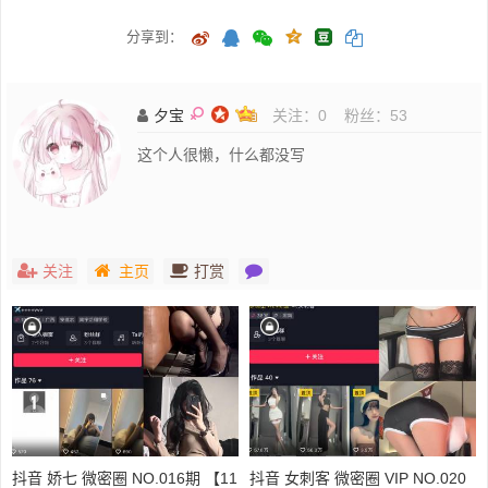
分享到：
夕宝
关注：
0
粉丝：
53
这个人很懒，什么都没写
关注
主页
打赏
抖音 娇七 微密圈 NO.016期 【11
抖音 女刺客 微密圈 VIP NO.020