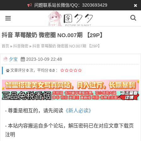
问题联系站长微信/QQ：3203693429
抖音 草莓酸奶 微密圈 NO.007期 【29P】
首页
»
抖音微密
»
抖音 草莓酸奶 微密圈 NO.007期 【29P】
夕宝
2023-10-09 22:48
文章评分
0
次，平均分
0.0
：
- 尊重是相互的，请先阅读
《新人必读》
- 本站内容搬运自多个论坛，解压密码已在对应文章下载页
注明