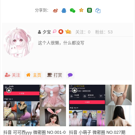
分享到：
夕宝
关注：
0
粉丝：
53
这个人很懒，什么都没写
关注
主页
打赏
抖音 可可西yyy 微密圈 NO.001-0
抖音 小萌子 微密圈 NO.027期