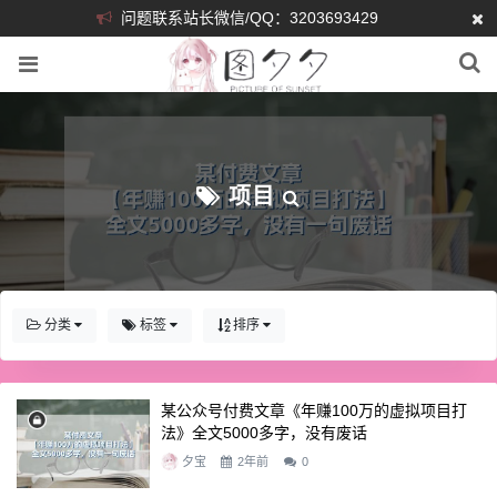
问题联系站长微信/QQ：3203693429
项目
分类
标签
排序
某公众号付费文章《年赚100万的虚拟项目打
法》全文5000多字，没有废话
夕宝
2年前
0