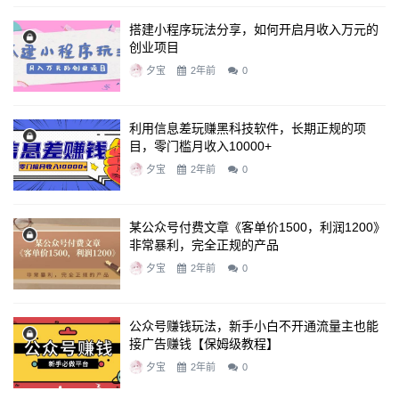
搭建小程序玩法分享，如何开启月收入万元的
创业项目
夕宝
2年前
0
利用信息差玩赚黑科技软件，长期正规的项
目，零门槛月收入10000+
夕宝
2年前
0
某公众号付费文章《客单价1500，利润1200》
非常暴利，完全正规的产品
夕宝
2年前
0
公众号赚钱玩法，新手小白不开通流量主也能
接广告赚钱【保姆级教程】
夕宝
2年前
0