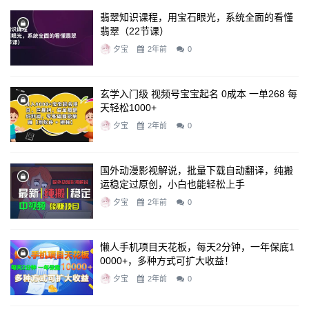
翡翠知识课程，用宝石眼光，系统全面的看懂
翡翠（22节课）
夕宝
2年前
0
玄学入门级 视频号宝宝起名 0成本 一单268 每
天轻松1000+
夕宝
2年前
0
国外动漫影视解说，批量下载自动翻译，纯搬
运稳定过原创，小白也能轻松上手
夕宝
2年前
0
懒人手机项目天花板，每天2分钟，一年保底1
0000+，多种方式可扩大收益！
夕宝
2年前
0