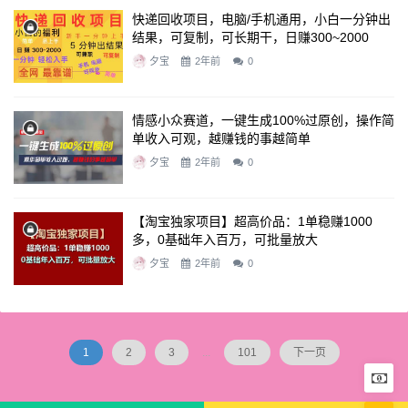
快递回收项目，电脑/手机通用，小白一分钟出
结果，可复制，可长期干，日赚300~2000
夕宝
2年前
0
情感小众赛道，一键生成100%过原创，操作简
单收入可观，越赚钱的事越简单
夕宝
2年前
0
【淘宝独家项目】超高价品：1单稳赚1000
多，0基础年入百万，可批量放大
夕宝
2年前
0
1
2
3
...
101
下一页